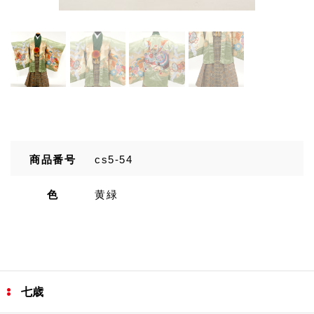
商品番号
cs5-54
色
黄緑
七歳