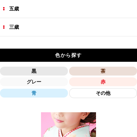
五歳
三歳
色から探す
黒
茶
グレー
赤
青
その他