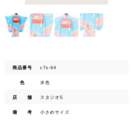
商品番号
c7s-64
色
水色
店 舗
スタジオS
備 考
小さめサイズ