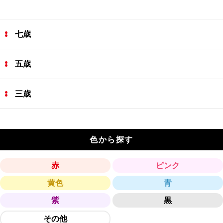
七歳
五歳
三歳
色から探す
赤
ピンク
黄色
青
紫
黒
その他