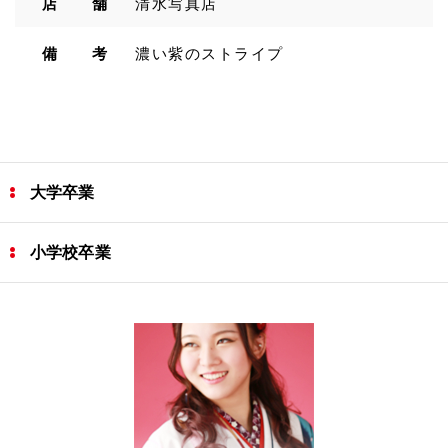
店 舗
清水写真店
備 考
濃い紫のストライプ
大学卒業
小学校卒業