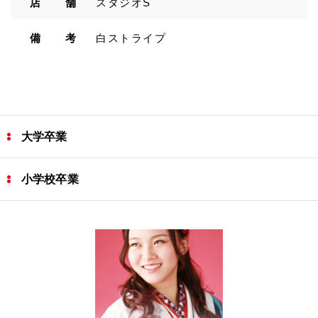
店 舗
スタジオS
備 考
白ストライプ
大学卒業
小学校卒業