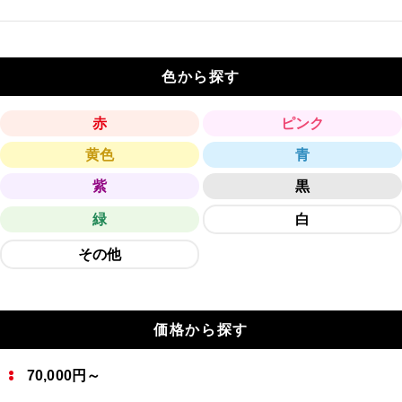
色から探す
赤
ピンク
黄色
青
紫
黒
緑
白
その他
価格から探す
70,000円～