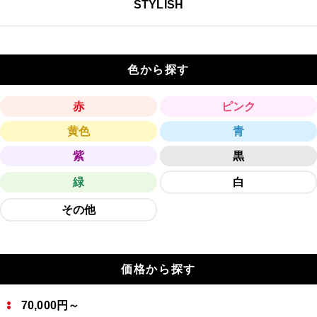
STYLISH
色から探す
赤
ピンク
黄色
青
紫
黒
緑
白
その他
価格から探す
70,000円～