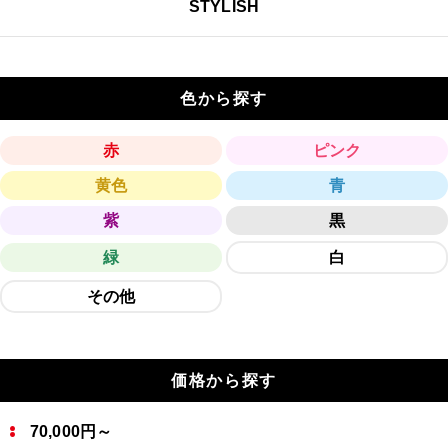
STYLISH
色から探す
赤
ピンク
黄色
青
紫
黒
緑
白
その他
価格から探す
70,000円～