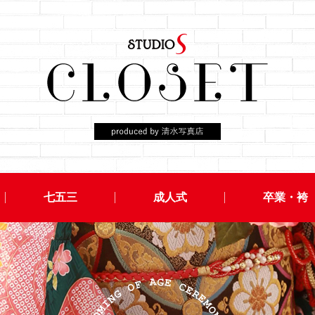
七五三
成人式
卒業・袴