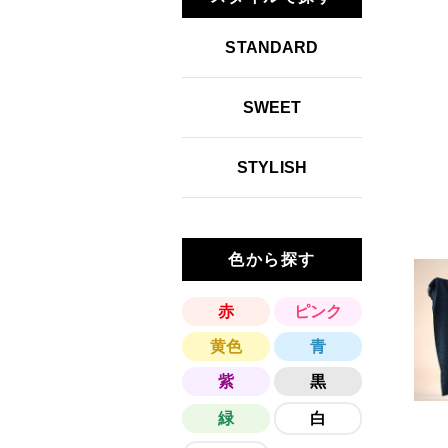
STANDARD
SWEET
STYLISH
色から探す
赤
ピンク
黄色
青
紫
黒
緑
白