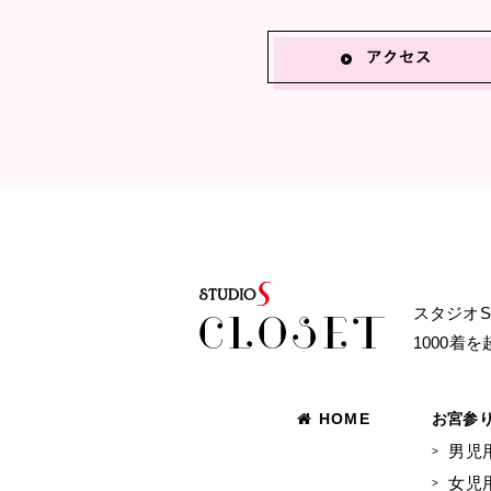
スタジオ
1000着
HOME
お宮参
男児
女児